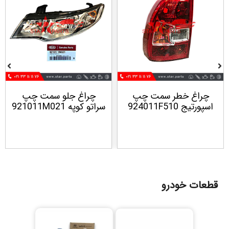
چراغ خطر سمت چپ
چراغ جلو سمت چپ
اسپورتيج 924011F510
سراتو كوپه 921011M021
قطعات خودرو