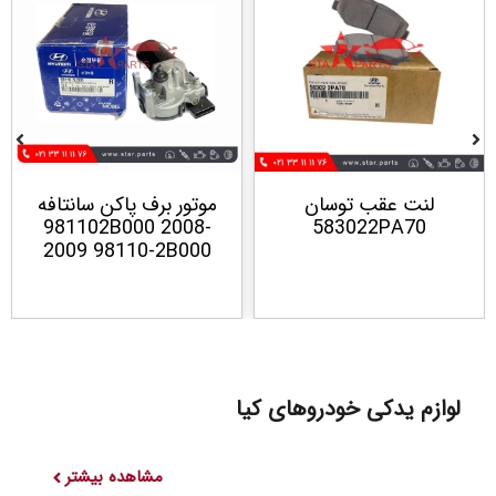
لنت عقب توسان
موتور برف پاکن سانتافه
981102B000 2008-
583022PA70
2009 98110-2B000
لوازم یدکی خودرو‌های کیا
مشاهده بیشتر