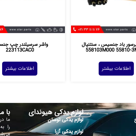
رسور باد جنسیس ، سنتنیال
واشر سرسيلندر چپ جن
223113CAC0
558103M000 55810-3
اطلاعات بیشتر
اطلاعات بیشتر
لوازم یدکی هیوندای
با م
لوازم یدکی توسان
ما در
را به
لوازم یدکی آزرا
می‌شو