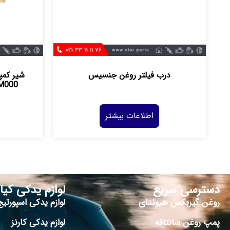
درب فيلتر روغن جنسيس
شیر کمپ
M000
اطلاعات بیشتر
دسترسی سریع
لوازم یدکی کیا
روغن گیربکس هیوندای
لوازم یدکی اسپورتیج
پمپ روغن سانتافه
لوازم یدکی کارنز