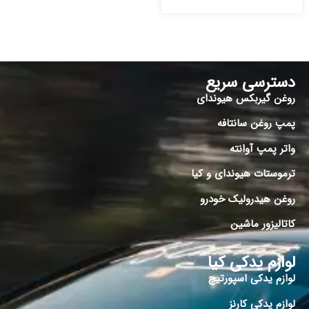
دسترسی سریع
روغن گیربکس هیوندای
پمپ روغن سانتافه
واتر پمپ آوانته
ترموستات هیوندای و کیا
روغن هیدرولیک خودرو
کاتالیزور ماشین
لوازم یدکی کیا
لوازم یدکی اسپورتیج
لوازم یدکی کارنز