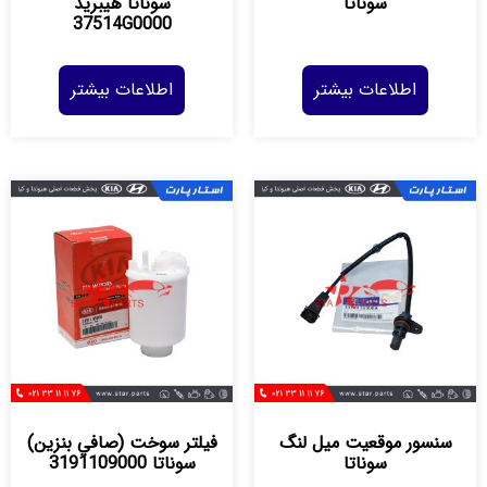
سوناتا
سوناتا هیبرید
37514G0000
اطلاعات بیشتر
اطلاعات بیشتر
سنسور موقعيت ميل لنگ
فيلتر سوخت (صافي بنزين)
سوناتا
سوناتا 3191109000