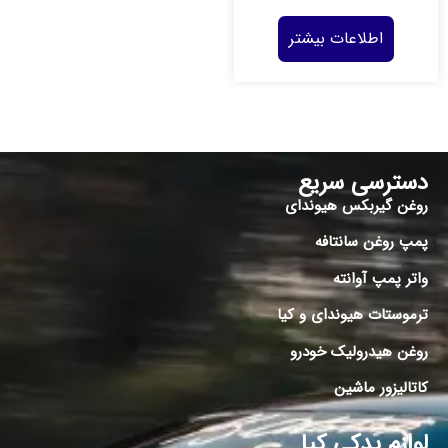
اطلاعات بیشتر
دسترسی سریع
روغن گیربکس هیوندای
پمپ روغن سانتافه
واتر پمپ آوانته
ترموستات هیوندای و کیا
روغن هیدرولیک خودرو
کاتالیزور ماشین
لوازم یدکی کیا