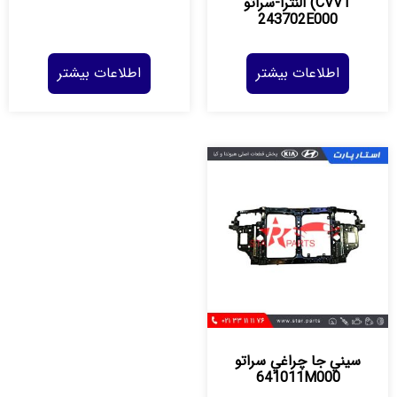
CVVT) النترا-سراتو
243702E000
اطلاعات بیشتر
اطلاعات بیشتر
سيني جا چراغي سراتو
641011M000