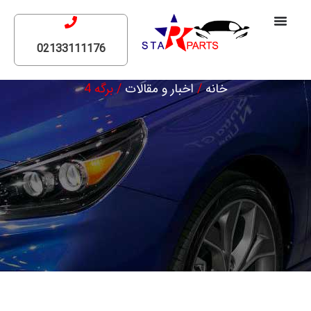
02133111176
خانه
/
اخبار و مقالات
/ برگه 4