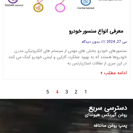
معرفی انواع سنسور خودرو
می 27, 2024
بدون دیدگاه
سنسورهای خودرو بخش ‌های مهمی از سیستم‌ های الکترونیکی مدرن
خودروها هستند که به بهبود عملکرد، کارایی و ایمنی خودرو کمک می ‌کنند.
در این سری از مقالات استارپارتس به
ادامه مطلب »
5
4
3
2
1
دسترسی سریع
روغن گیربکس هیوندای
پمپ روغن سانتافه