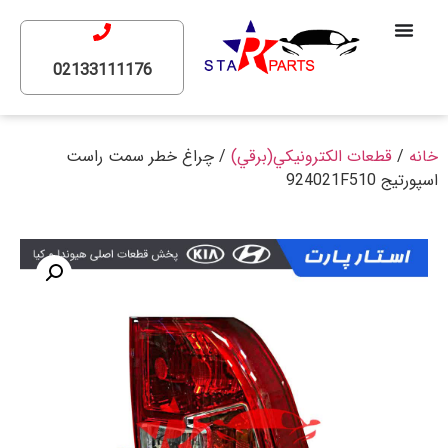
02133111176
خانه
/
قطعات الكترونيكي(برقي)
/ چراغ خطر سمت راست
اسپورتيج 924021F510