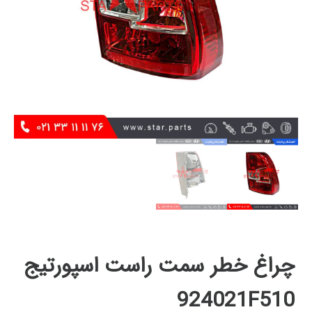
چراغ خطر سمت راست اسپورتيج
924021F510