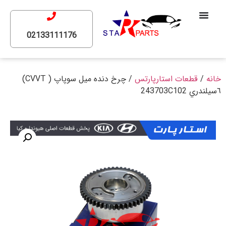
02133111176
خانه
/
قطعات استارپارتس
/ چرخ دنده ميل سوپاپ ( CVVT)
٦سيلندري 243703C102