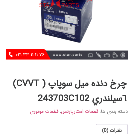
چرخ دنده ميل سوپاپ ( CVVT)
٦سيلندري 243703C102
دسته بندی ها:
قطعات استارپارتس
,
قطعات موتوری
نظرات (0)